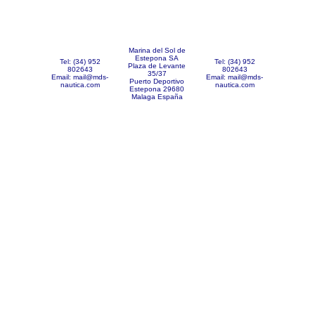
Marina del Sol de
Estepona SA
Tel: (34) 952
Tel: (34) 952
Plaza de Levante
802643
802643
35/37
Email: mail@mds-
Email: mail@mds-
Puerto Deportivo
nautica.com
nautica.com
Estepona 29680
Malaga España