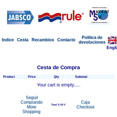
Politica de
Indice
Cesta
Recambios
Contacto
devoluciones
Engl
Cesta de Compra
Product
Price
Qty
Subtotal
Your cart is empty.....
Seguir
Comprando
Caja
Total 0.00 €
More
Checkout
Shopping