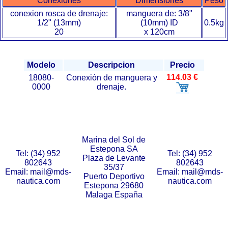
Conexiones
Dimensiones
Peso
conexion rosca de drenaje:
manguera de: 3/8"
1/2" (13mm)
(10mm) ID
0.5kg
20
x 120cm
Modelo
Descripcion
Precio
114.03 €
18080-
Conexión de manguera y
0000
drenaje.
Marina del Sol de
Estepona SA
Tel: (34) 952
Tel: (34) 952
Plaza de Levante
802643
802643
35/37
Email: mail@mds-
Email: mail@mds-
Puerto Deportivo
nautica.com
nautica.com
Estepona 29680
Malaga España