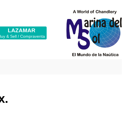
LAZAMAR
Buy & Sell / Compraventa
x.