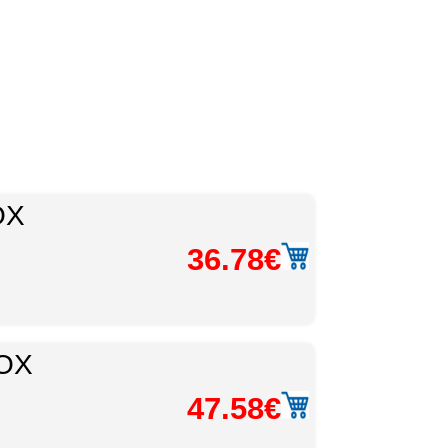
OX
36.78€
OX
47.58€