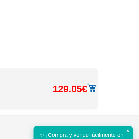
129.05€
Tel: +34 952 802643
×
mail@mds-nautica.com
✨ ¡Compra y vende fácilmente en