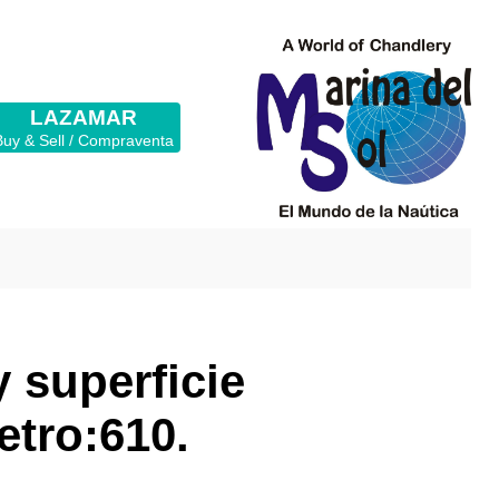
LAZAMAR
Buy & Sell / Compraventa
 superficie
etro:610.