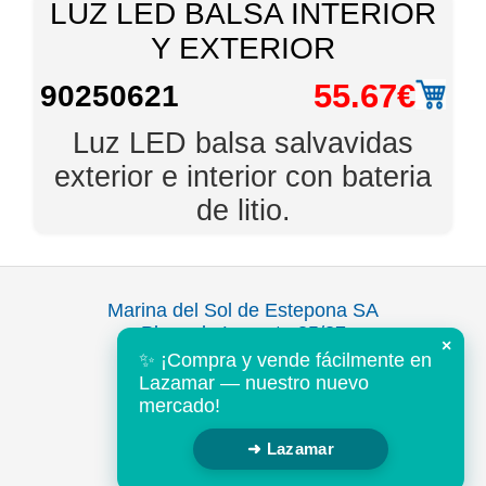
LUZ LED BALSA INTERIOR
Y EXTERIOR
55.67€
90250621
Luz LED balsa salvavidas
exterior e interior con bateria
de litio.
Marina del Sol de Estepona SA
Plaza de Levante 35/37
×
Puerto Deportivo
✨ ¡Compra y vende fácilmente en
Estepona 29680
Lazamar — nuestro nuevo
Malaga, España
mercado!
Tel: +34 952 802643
➜ Lazamar
mail@mds-nautica.com