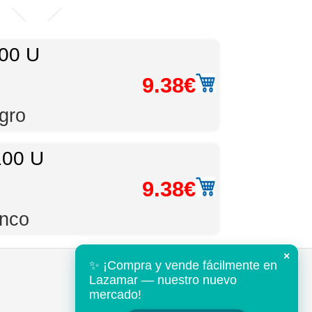
00 U
9.38€
gro
00 U
9.38€
anco
×
✨ ¡Compra y vende fácilmente en
Tel: +34 952 802643
Lazamar — nuestro nuevo
mail@mds-nautica.com
mercado!