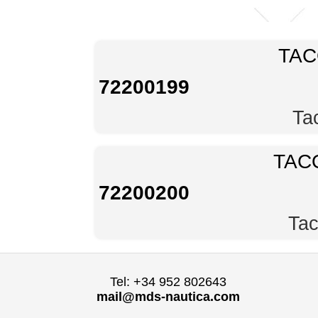
TAC
72200199
Ta
TAC
72200200
Tac
Tel: +34 952 802643
mail@mds-nautica.com