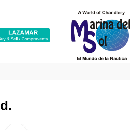
LAZAMAR
Buy & Sell / Compraventa
nd.