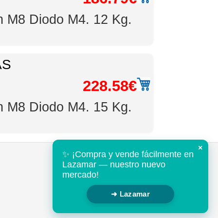
òn M8 Diodo M4. 12 Kg.
AS
228.58€
òn M8 Diodo M4. 15 Kg.
×
✨ ¡Compra y vende fácilmente en
Tel: +34 952 802643
Lazamar — nuestro nuevo
mail@mds-nautica.com
mercado!
➜ Lazamar