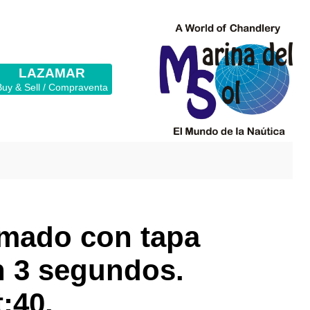
LAZAMAR
Buy & Sell / Compraventa
omado con tapa
n 3 segundos.
:40.