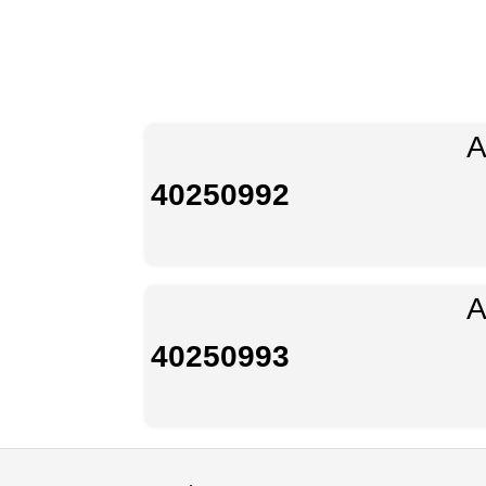
A
40250992
A
40250993