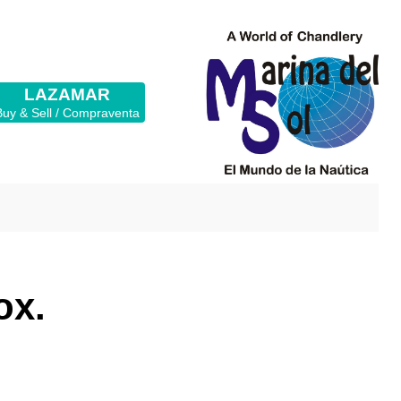
LAZAMAR
Buy & Sell / Compraventa
ox.