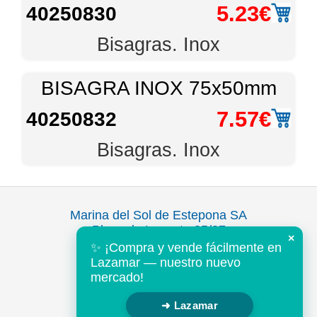
5.23€
40250830
Bisagras. Inox
BISAGRA INOX 75x50mm
7.57€
40250832
Bisagras. Inox
Marina del Sol de Estepona SA
Plaza de Levante 35/37
×
Puerto Deportivo
✨ ¡Compra y vende fácilmente en
Estepona 29680
Lazamar — nuestro nuevo
Malaga, España
mercado!
Tel: +34 952 802643
➜ Lazamar