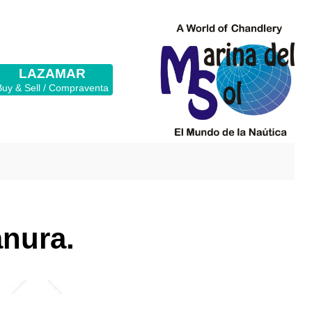
LAZAMAR
Buy & Sell / Compraventa
anura.