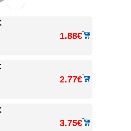
X
1.88€
X
2.77€
X
3.75€