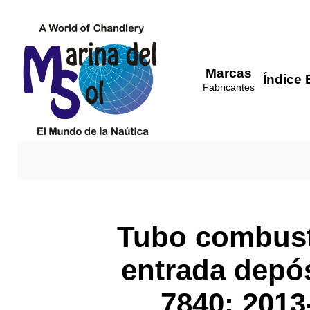
Marcas
Índice 
Fabricantes
Tubo combusti
entrada depós
7840: 2013