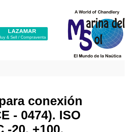
LAZAMAR
Buy & Sell / Compraventa
 para conexión
E - 0474). ISO
 -20, +100.