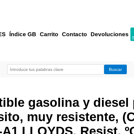
ES
Índice GB
Carrito
Contacto
Devoluciones
ble gasolina y diesel
ito, muy resistente, (C
-A1 LLOYDS. Resist. ºC