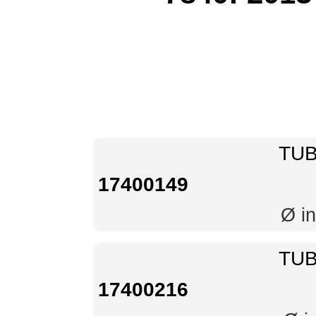
TUB
17400149
Ø in
TUB
17400216