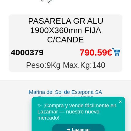
PASARELA GR ALU
1900X360mm FIJA
C/CANDE
790.59€
4000379
Peso:9Kg Max.Kg:140
Marina del Sol de Estepona SA
Plaza de Levante 35/37
×
Puerto Deportivo
✨ ¡Compra y vende fácilmente en
Estepona 29680
Lazamar — nuestro nuevo
Malaga, España
mercado!
Tel: +34 952 802643
➜ Lazamar