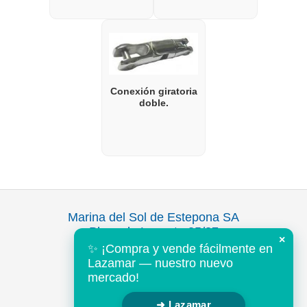
Conexión giratoria
doble.
Marina del Sol de Estepona SA
Plaza de Levante 35/37
×
Puerto Deportivo
✨ ¡Compra y vende fácilmente en
Estepona 29680
Lazamar — nuestro nuevo
Malaga, España
mercado!
Tel: +34 952 802643
➜ Lazamar