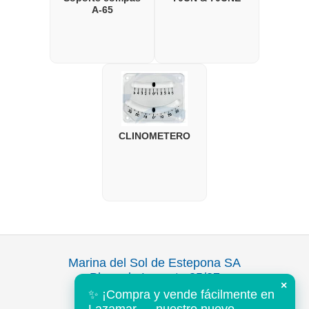
A-65
CLINOMETERO
Marina del Sol de Estepona SA
Plaza de Levante 35/37
×
Puerto Deportivo
✨ ¡Compra y vende fácilmente en
Estepona 29680