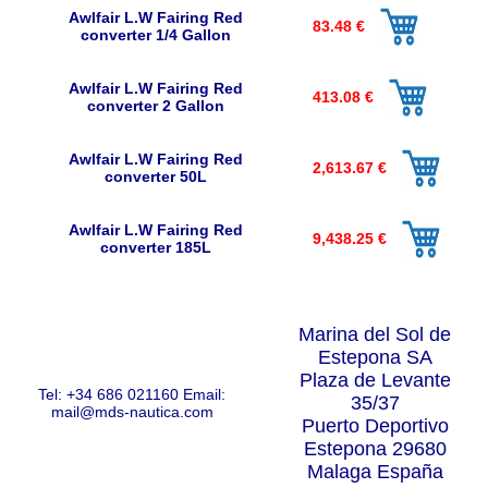
Awlfair L.W Fairing Red
83.48 €
converter 1/4 Gallon
Awlfair L.W Fairing Red
413.08 €
converter 2 Gallon
Awlfair L.W Fairing Red
2,613.67 €
converter 50L
Awlfair L.W Fairing Red
9,438.25 €
converter 185L
Marina del Sol de
Estepona SA
Plaza de Levante
Tel: +34 686 021160
Email:
35/37
mail@mds-nautica.com
Puerto Deportivo
Estepona 29680
Malaga España