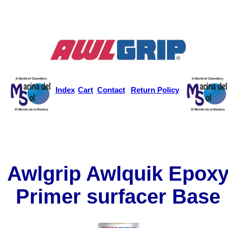
Index
Cart
Contact
Return Policy
Awlgrip Awlquik Epox
Primer surfacer Base